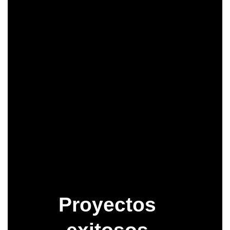
eficiencia tanto para PYMES como
grandes empresas, facilitando la
gestión del ecosistema digital
completo.
Contáctanos
Consultoria Gratis
Proyectos