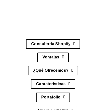
multi-tienda, analytics avanzados, integración
con sistemas ERP y monitoreo de KPIs
ecommerce, asegurando una implementación
completamente eficiente.
Consultoría Shopify
Ventajas
¿Qué Ofrecemos?
Características
Portafolio