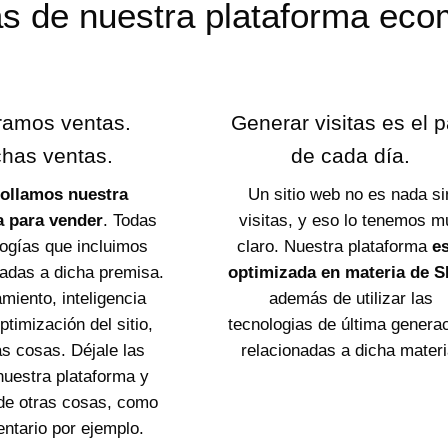
as de nuestra plataforma ec
amos ventas.
Generar visitas es el 
has ventas.
de cada día.
ollamos nuestra
Un sitio web no es nada si
a para vender
. Todas
visitas, y eso lo tenemos m
logías que incluimos
claro. Nuestra plataforma
e
tadas a dicha premisa.
optimizada en materia de 
miento, inteligencia
además de utilizar las
 optimización del sitio,
tecnologias de última genera
as cosas. Déjale las
relacionadas a dicha materi
nuestra plataforma y
de otras cosas, como
entario por ejemplo.