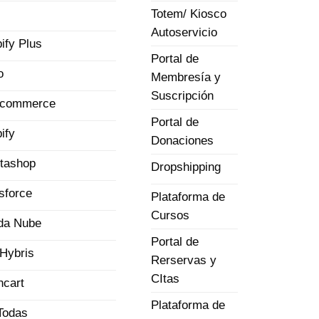
Totem/ Kiosco
Autoservicio
ify Plus
Portal de
o
Membresía y
Suscripción
commerce
Portal de
ify
Donaciones
tashop
Dropshipping
sforce
Plataforma de
Cursos
da Nube
Portal de
Hybris
Rerservas y
CItas
cart
Plataforma de
Todas