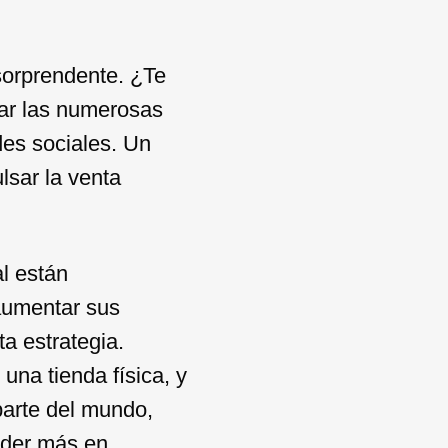
orprendente. ¿Te
rar las numerosas
des sociales. Un
lsar la venta
l están
aumentar sus
a estrategia.
una tienda física, y
parte del mundo,
ender más en