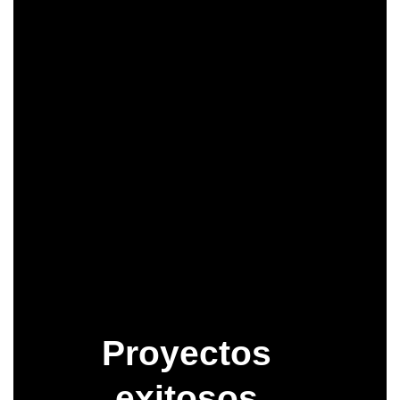
Planes de soporte continuo,
actualizaciones de seguridad y
optimizaciones periódicas.
Ver Todos los Servicios
Cotizar Proyecto
Proyectos
exitosos