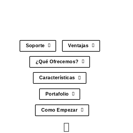
monitoreo proactivo, knowledge base y
analytics de rendimiento, asegurando una
operación completamente eficiente.
Soporte
Ventajas
¿Qué Ofrecemos?
Características
Portafolio
Como Empezar