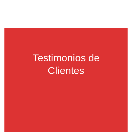
Testimonios de
Clientes
Carlos Jiménez
Con VEX Ecommerce logramos
integrar nuestra tienda con Yape y Plin,