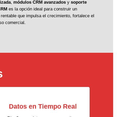
izada
,
módulos CRM avanzados
y
soporte
CRM
es la opción ideal para construir un
 rentable que impulsa el crecimiento, fortalece el
so comercial.
s
Datos en Tiempo Real