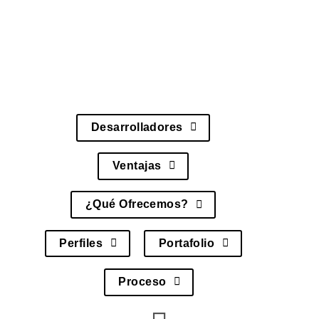
Además, incluye gestión profesional,
revisiones de código y soporte continuo,
asegurando una colaboración completamente
eficiente.
Desarrolladores
Ventajas
¿Qué Ofrecemos?
Perfiles
Portafolio
Proceso