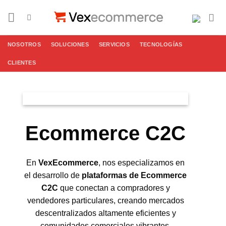
Saltar
al
contenido
NOSOTROS
SOLUCIONES
SERVICIOS
TECNOLOGÍAS
CLIENTES
Ecommerce C2C
En
VexEcommerce
, nos especializamos en
el desarrollo de
plataformas de Ecommerce
C2C
que conectan a compradores y
vendedores particulares, creando mercados
descentralizados altamente eficientes y
comunidades comerciales vibrantes.