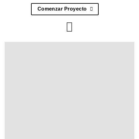
Comenzar Proyecto
Especialistas en
Nube de comercio de
Adobe
Vex eCommerce
soluciones avanzadas para Nube de
comercio de Adobe