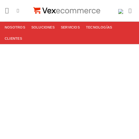
Saltar
al
contenido
NOSOTROS
SOLUCIONES
SERVICIOS
TECNOLOGÍAS
CLIENTES
Nube de
comercio de
Adobe
Especializada