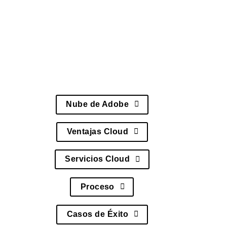
ecosistemas cloud completamente
gestionados.
Además, incluye herramientas para monitoreo
cloud, gestión de entornos y reporting de
performance.
Nube de Adobe
Ventajas Cloud
Servicios Cloud
Proceso
Casos de Éxito