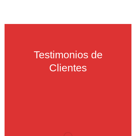
Testimonios de
Clientes
Carlos Jiménez
Con VEX Ecommerce logramos
integrar nuestra tienda con Yape y Plin,
lo que disparó nuestras ventas. Ahora