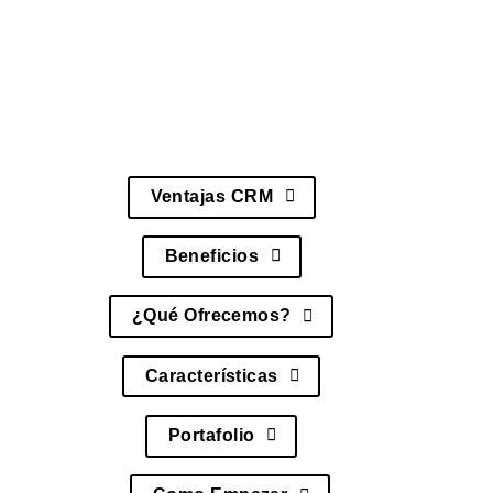
de ventas,
integración con sistemas
existentes
, métricas de performance y gestión
del ciclo de vida del cliente, asegurando una
implementación completamente optimizada.
Ventajas CRM
Beneficios
¿Qué Ofrecemos?
Características
Portafolio