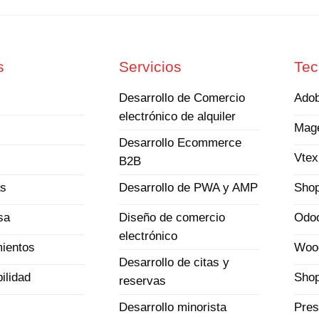
s
Servicios
Tec
Desarrollo de Comercio
Ado
electrónico de alquiler
Mag
Desarrollo Ecommerce
Vtex
B2B
as
Shop
Desarrollo de PWA y AMP
sa
Odo
Diseño de comercio
electrónico
ientos
Woo
Desarrollo de citas y
ilidad
Shop
reservas
Pres
Desarrollo minorista