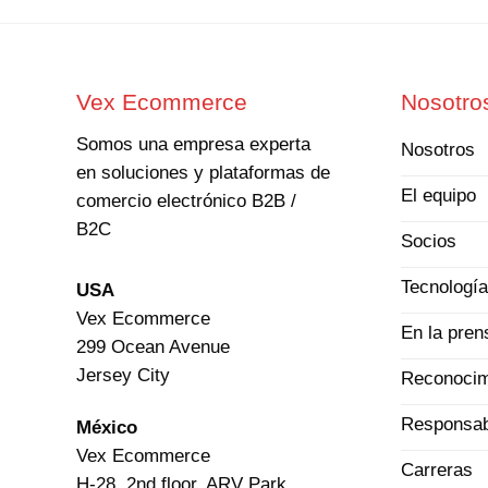
Vex Ecommerce
Nosotro
Somos una empresa experta
Nosotros
en soluciones y plataformas de
El equipo
comercio electrónico B2B /
B2C
Socios
Tecnologí
USA
Vex Ecommerce
En la pren
299 Ocean Avenue
Jersey City
Reconocim
Responsab
México
Vex Ecommerce
Carreras
H-28, 2nd floor, ARV Park,