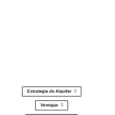
Nuestro servicio permite
crear estrategias de
mercado de alquiler efectivas
, desarrollar
planes de expansión, implementar programas
de engagement con inquilinos y optimizar la
presencia en ecosistemas de alquiler.
Además, incluye herramientas para análisis
competitivo del mercado,
desarrollo de
integraciones para plataformas de alquiler
,
métricas de crecimiento y gestión de
relaciones con clientes, asegurando una
implementación completamente optimizada.
Estrategia de Alquiler
Ventajas