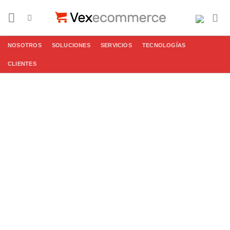
Saltar
al
contenido
NOSOTROS
SOLUCIONES
SERVICIOS
TECNOLOGÍAS
CLIENTES
Servicios de
Desarrollo del
Mercado de
Alquiler