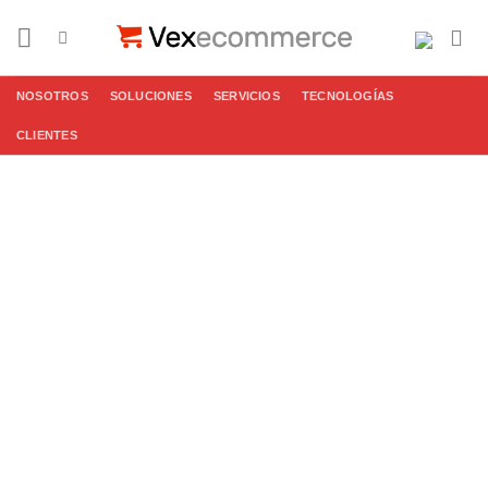
Saltar
al
contenido
NOSOTROS
SOLUCIONES
SERVICIOS
TECNOLOGÍAS
CLIENTES
Desarrollo de
Marketplace CS-
Cart
En
Vex Marketplace Solutions
, somos