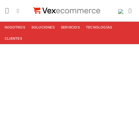
Saltar
al
contenido
NOSOTROS
SOLUCIONES
SERVICIOS
TECNOLOGÍAS
CLIENTES
Desarrollo de
Adobe
Commerce
Marketplace