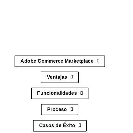
vendor y crear ecosistemas de comercio
colaborativo.
Además, incluye herramientas para gestión
de vendedores, sistemas de pagos split y
analytics multi-tenancy.
Adobe Commerce Marketplace
Ventajas
Funcionalidades
Proceso
Casos de Éxito