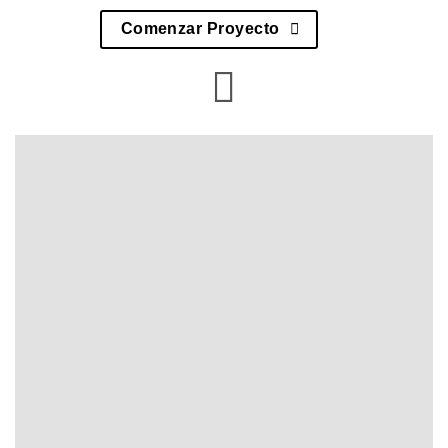
Comenzar Proyecto
Desarrollo
Especializado de
Marketplaces con
Adobe Commerce
Vex Desarrollo del mercado de
comercio de Adobe
soluciones de
desarrollo avanzado para marketplaces