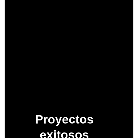
Reportes separados para
administradores y vendedores con
métricas específicas.
Ver Todas las Funcionalidades
Cotizar Marketplace
Proyectos
exitosos