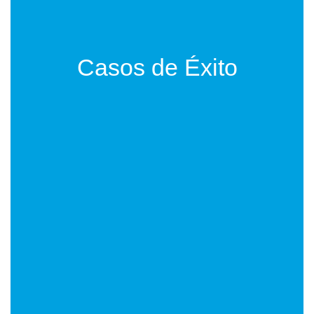
Casos de Éxito
Carlos Mendoza
Salesforce nos permitió unificar ventas,
marketing y servicio en una sola
plataforma. La visibilidad 360° del
cliente ha transformado nuestro
crecimiento y satisfacción del cliente.