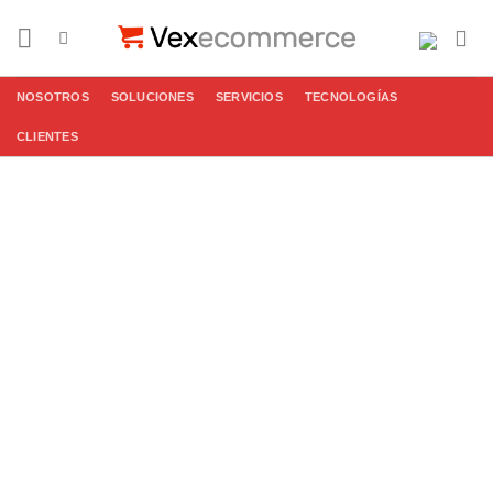
Saltar
al
contenido
NOSOTROS
SOLUCIONES
SERVICIOS
TECNOLOGÍAS
CLIENTES
Salesforce
CRM
Platform